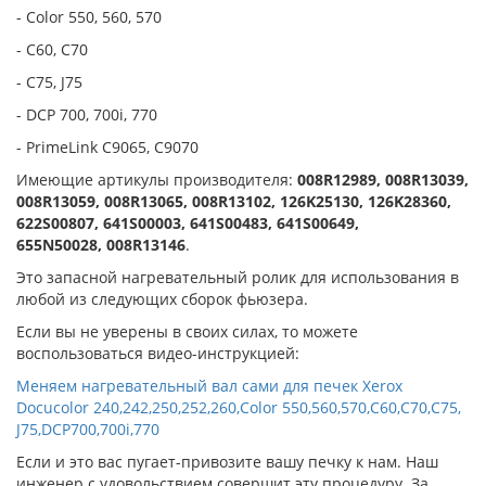
- Color 550, 560, 570
- C60, C70
- C75, J75
- DCP 700, 700i, 770
- PrimeLink C9065, C9070
Имеющие артикулы производителя:
008R12989, 008R13039,
008R13059, 008R13065, 008R13102, 126K25130, 126K28360,
622S00807, 641S00003, 641S00483, 641S00649,
655N50028,
008R13146
.
Это запасной нагревательный ролик для использования в
любой из следующих сборок фьюзера.
Если вы не уверены в своих силах, то можете
воспользоваться видео-инструкцией:
Меняем нагревательный вал сами для печек Xerox
Docucolor 240,242,250,252,260,Color 550,560,570,C60,C70,C75,
J75,DCP700,700i,770
Если и это вас пугает-привозите вашу печку к нам. Наш
инженер с удовольствием совершит эту процедуру. За