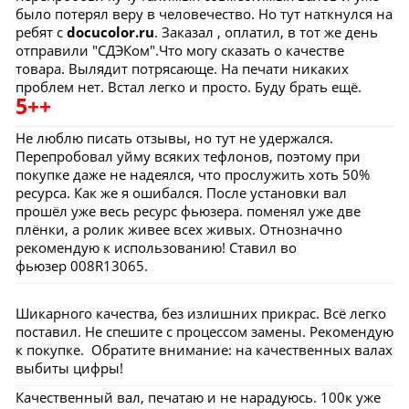
было потерял веру в человечество. Но тут наткнулся на
ребят с
docucolor.ru
. Заказал , оплатил, в тот же день
отправили "СДЭКом".Что могу сказать о качестве
товара. Вылядит потрясающе. На печати никаких
проблем нет. Встал легко и просто. Буду брать ещё.
5++
Не люблю писать отзывы, но тут не удержался.
Перепробовал уйму всяких тефлонов, поэтому при
покупке даже не надеялся, что прослужить хоть 50%
ресурса. Как же я ошибался. После установки вал
прошёл уже весь ресурс фьюзера. поменял уже две
плёнки, а ролик живее всех живых. Отнозначно
рекомендую к использованию! Ставил во
фьюзер 008R13065.
Шикарного качества, без излишних прикрас. Всё легко
поставил. Не спешите с процессом замены. Рекомендую
к покупке. Обратите внимание: на качественных валах
выбиты цифры!
Качественный вал, печатаю и не нарадуюсь. 100к уже