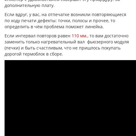
дополнительную плату.
Если вдруг, у вас, на отпечатке возникли повторяющиеся
по ходу печати дефекты: точки, полосы и прочее, то
определить в чём проблема поможет линейка.
Если интервал повторов равен
110 мм.
, то вам достаточно
заменить только нагревательный вал фьюзерного модуля
(печки) и быть счастливым, что не пришлось покупать
дорогой термоблок в сборе.