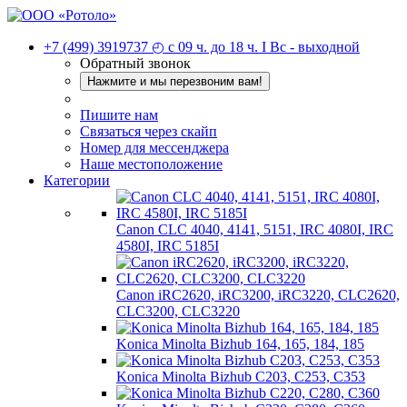
+7 (499) 3919737
◴ с 09 ч. до 18 ч. I Вc - выходной
Обратный звонок
Нажмите и мы перезвоним вам!
Пишите нам
Связаться через скайп
Номер для мессенджера
Наше местоположение
Категории
Canon CLC 4040, 4141, 5151, IRC 4080I, IRC
4580I, IRC 5185I
Canon iRC2620, iRC3200, iRC3220, CLC2620,
CLC3200, CLC3220
Konica Minolta Bizhub 164, 165, 184, 185
Konica Minolta Bizhub C203, C253, C353