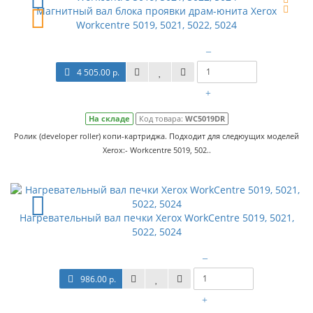
Магнитный вал блока проявки драм-юнита Xerox
Workcentre 5019, 5021, 5022, 5024
–
4 505.00 р.
+
На складе
Код товара:
WC5019DR
Ролик (developer roller) копи-картриджа. Подходит для следюущих моделей
Xerox:- Workcentre 5019, 502..
Нагревательный вал печки Xerox WorkCentre 5019, 5021,
5022, 5024
–
986.00 р.
+