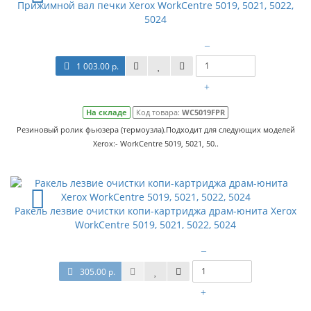
Прижимной вал печки Xerox WorkCentre 5019, 5021, 5022,
5024
–
1 003.00 р.
+
На складе
Код товара:
WC5019FPR
Резиновый ролик фьюзера (термоузла).Подходит для следующих моделей
Xerox:- WorkCentre 5019, 5021, 50..
Ракель лезвие очистки копи-картриджа драм-юнита Xerox
WorkCentre 5019, 5021, 5022, 5024
–
305.00 р.
+