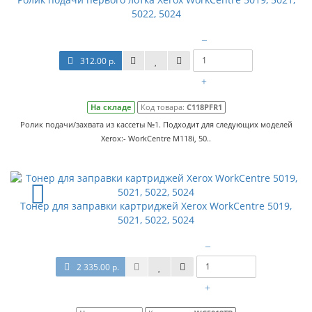
5022, 5024
–
312.00 р.
+
На складе
Код товара:
C118PFR1
Ролик подачи/захвата из кассеты №1. Подходит для следующих моделей
Xerox:- WorkCentre M118i, 50..
Тонер для заправки картриджей Xerox WorkCentre 5019,
5021, 5022, 5024
–
2 335.00 р.
+