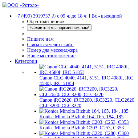
+7 (499) 3919737
◴ с 09 ч. до 18 ч. I Вc - выходной
Обратный звонок
Нажмите и мы перезвоним вам!
Пишите нам
Связаться через скайп
Номер для мессенджера
Наше местоположение
Категории
Canon CLC 4040, 4141, 5151, IRC 4080I, IRC
4580I, IRC 5185I
Canon iRC2620, iRC3200, iRC3220, CLC2620,
CLC3200, CLC3220
Konica Minolta Bizhub 164, 165, 184, 185
Konica Minolta Bizhub C203, C253, C353