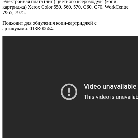
Электронная плата (чип) цветного ксеромодуля (копи-
картриджа) Xerox Color 550, 560, 570, C60, C70, WorkCentre
7965, 7975.
Подходит для обнуления копи-картриджей с
артикулами: 013R00664.