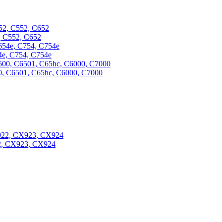
, С552, С652
4e, C754, C754e
0, C6501, C65hc, C6000, C7000
2, CX923, CX924