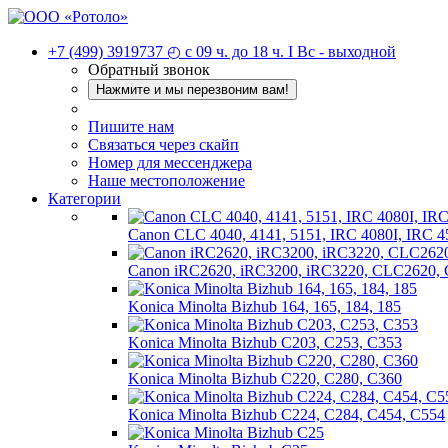
+7 (499) 3919737
◴ с 09 ч. до 18 ч. I Вc - выходной
Обратный звонок
Нажмите и мы перезвоним вам!
Пишите нам
Связаться через скайп
Номер для мессенджера
Наше местоположение
Категории
Canon CLC 4040, 4141, 5151, IRC 4080I, IRC 4
Canon iRC2620, iRC3200, iRC3220, CLC2620,
Konica Minolta Bizhub 164, 165, 184, 185
Konica Minolta Bizhub C203, C253, C353
Konica Minolta Bizhub C220, C280, C360
Konica Minolta Bizhub C224, C284, C454, C554