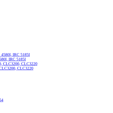
580I, IRC 5185I
 CLC3200, CLC3220