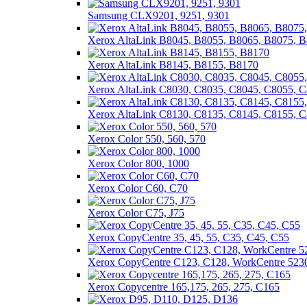
Samsung CLX9201, 9251, 9301
Xerox AltaLink B8045, B8055, B8065, B8075, 
Xerox AltaLink B8145, B8155, B8170
Xerox AltaLink C8030, C8035, C8045, C8055, 
Xerox AltaLink C8130, C8135, C8145, C8155, 
Xerox Color 550, 560, 570
Xerox Color 800, 1000
Xerox Color C60, C70
Xerox Color C75, J75
Xerox CopyCentre 35, 45, 55, C35, C45, C55
Xerox CopyCentre C123, C128, WorkCentre 523
Xerox Copycentre 165,175, 265, 275, C165