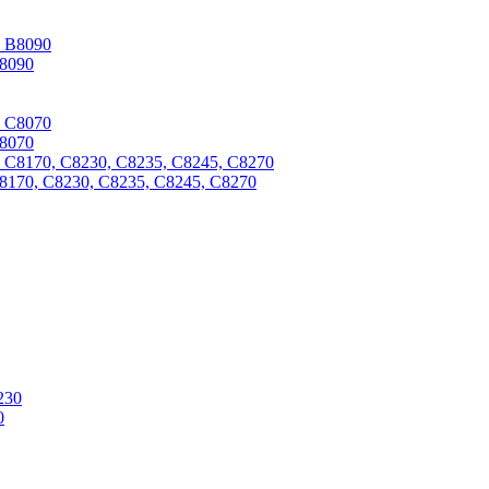
B8090
C8070
C8170, C8230, C8235, C8245, C8270
0