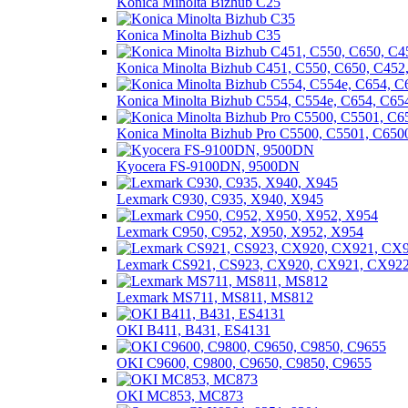
Konica Minolta Bizhub C25
Konica Minolta Bizhub C35
Konica Minolta Bizhub C451, С550, С650, С452
Konica Minolta Bizhub C554, C554e, C654, C65
Konica Minolta Bizhub Pro C5500, C5501, C650
Kyocera FS-9100DN, 9500DN
Lexmark C930, C935, X940, X945
Lexmark C950, C952, X950, X952, X954
Lexmark CS921, CS923, CX920, CX921, CX92
Lexmark MS711, MS811, MS812
OKI B411, B431, ES4131
OKI C9600, C9800, C9650, C9850, C9655
OKI MC853, MC873