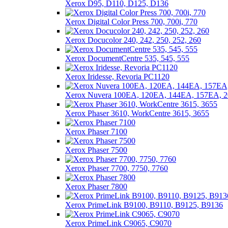
Xerox D95, D110, D125, D136
Xerox Digital Color Press 700, 700i, 770
Xerox Docucolor 240, 242, 250, 252, 260
Xerox DocumentCentre 535, 545, 555
Xerox Iridesse, Revoria PC1120
Xerox Nuvera 100EA, 120EA, 144EA, 157EA, 
Xerox Phaser 3610, WorkCentre 3615, 3655
Xerox Phaser 7100
Xerox Phaser 7500
Xerox Phaser 7700, 7750, 7760
Xerox Phaser 7800
Xerox PrimeLink B9100, B9110, B9125, B9136
Xerox PrimeLink C9065, C9070