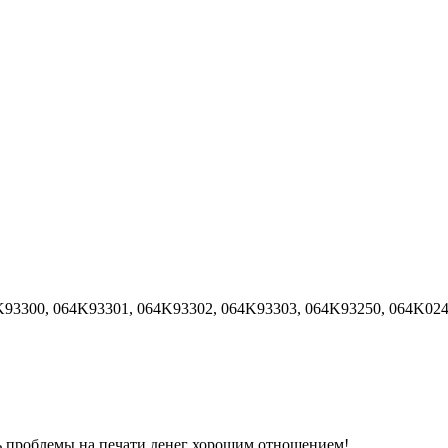
K93300, 064K93301, 064K93302, 064K93303, 064K93250, 064K024
ь проблемы на печати денег хорошим отношением!