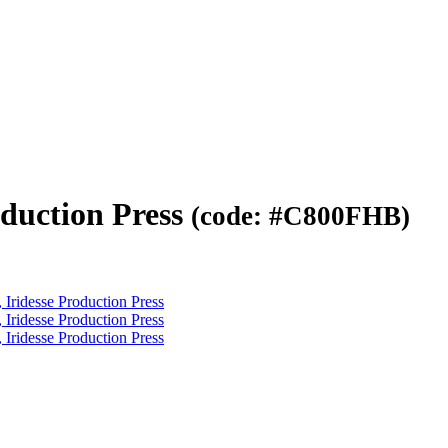
oduction Press
(code: #С800FHB)