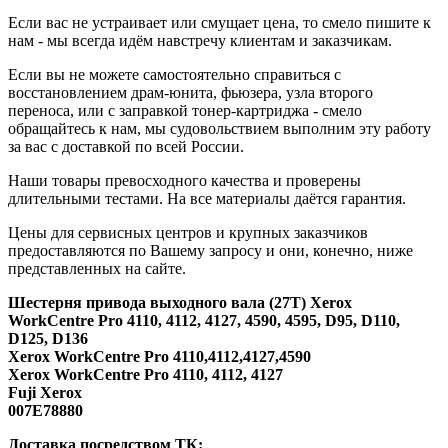
Если вас не устраивает или смущает цена, то смело пишите к
нам - мы всегда идём навстречу клиентам и заказчикам.
Если вы не можете самостоятельно справиться с
восстановлением драм-юнита, фьюзера, узла второго
переноса, или с заправкой тонер-картриджа - смело
обращайтесь к нам, мы судовольствием выполним эту работу
за вас с доставкой по всей России.
Наши товары превосходного качества и проверены
длительными тестами. На все материалы даётся гарантия.
Цены для сервисных центров и крупных заказчиков
предоставляются по Вашему запросу и они, конечно, ниже
представленных на сайте.
Шестерня привода выходного вала (27T) Xerox
WorkCentre Pro 4110, 4112, 4127, 4590, 4595, D95, D110,
D125, D136
Xerox WorkCentre Pro 4110,4112,4127,4590
Xerox WorkCentre Pro 4110, 4112, 4127
Fuji Xerox
007E78880
Доставка посредством ТК: