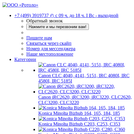
+7 (499) 3919737
◴ с 09 ч. до 18 ч. I Вc - выходной
Обратный звонок
Нажмите и мы перезвоним вам!
Пишите нам
Связаться через скайп
Номер для мессенджера
Наше местоположение
Категории
Canon CLC 4040, 4141, 5151, IRC 4080I, IRC
4580I, IRC 5185I
Canon iRC2620, iRC3200, iRC3220, CLC2620,
CLC3200, CLC3220
Konica Minolta Bizhub 164, 165, 184, 185
Konica Minolta Bizhub C203, C253, C353