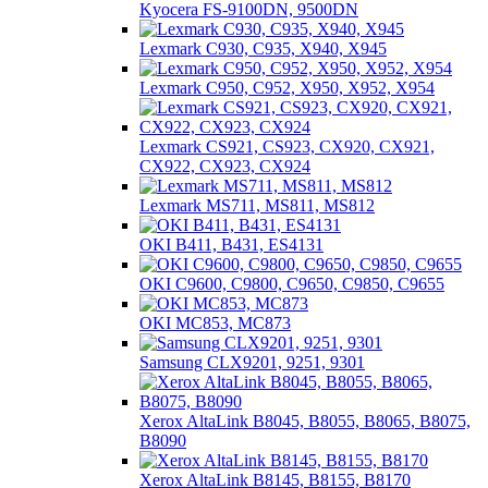
Kyocera FS-9100DN, 9500DN
Lexmark C930, C935, X940, X945
Lexmark C950, C952, X950, X952, X954
Lexmark CS921, CS923, CX920, CX921,
CX922, CX923, CX924
Lexmark MS711, MS811, MS812
OKI B411, B431, ES4131
OKI C9600, C9800, C9650, C9850, C9655
OKI MC853, MC873
Samsung CLX9201, 9251, 9301
Xerox AltaLink B8045, B8055, B8065, B8075,
B8090
Xerox AltaLink B8145, B8155, B8170