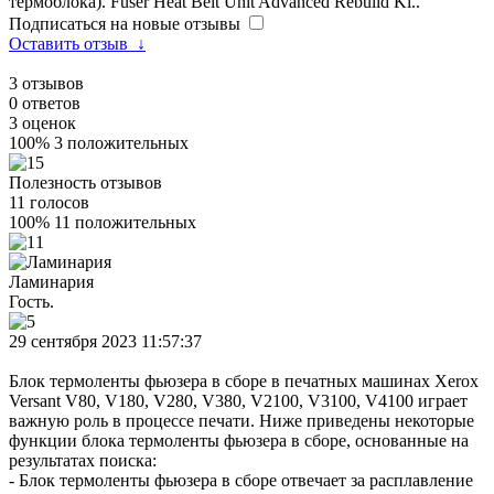
термоблока). Fuser Heat Belt Unit Advanced Rebuild Ki..
Подписаться на новые отзывы
Оставить отзыв
↓
3
отзывов
0
ответов
3
оценок
100%
3 положительных
Полезность отзывов
11
голосов
100%
11 положительных
Ламинария
Гость.
29 сентября 2023 11:57:37
Блок термоленты фьюзера в сборе в печатных машинах Xerox
Versant V80, V180, V280, V380, V2100, V3100, V4100 играет
важную роль в процессе печати. Ниже приведены некоторые
функции блока термоленты фьюзера в сборе, основанные на
результатах поиска:
- Блок термоленты фьюзера в сборе отвечает за расплавление