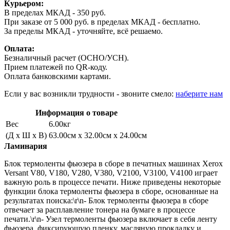
Курьером:
В пределах МКАД - 350 руб.
При заказе от 5 000 руб. в пределах МКАД - бесплатно.
За пределы МКАД - уточняйте, всё решаемо.
Оплата:
Безналичный расчет (ОСНО/УСН).
Прием платежей по QR-коду.
Оплата банковскими картами.
Если у вас возникли трудности - звоните смело:
наберите нам
Информация о товаре
Вес
6.00кг
(Д x Ш x В)
63.00см x 32.00см x 24.00см
Ламинария
Блок термоленты фьюзера в сборе в печатных машинах Xerox
Versant V80, V180, V280, V380, V2100, V3100, V4100 играет
важную роль в процессе печати. Ниже приведены некоторые
функции блока термоленты фьюзера в сборе, основанные на
результатах поиска:\r\n- Блок термоленты фьюзера в сборе
отвечает за расплавление тонера на бумаге в процессе
печати.\r\n- Узел термоленты фьюзера включает в себя ленту
фьюзера, фиксирующую пленку, масляную прокладку и