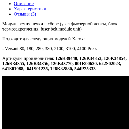
Описание
Характеристики
Отзывы (3)
Модуль ремня печки в сборе (узел фьюзерной ленты, блок
термозакрепления, fuser belt module unit).
Подходит для следующих моделей Xerox:
- Versant 80, 180, 280, 380, 2100, 3100, 4100 Press
Артикулы производителя:
126K39440, 126K34853, 126K34854,
126K34855, 126K34856, 126K43770, 001R00620, 622S02023,
641S01088, 641S01235, 126K32880, 544P25333
.