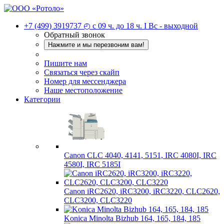
+7 (499) 3919737
◴ с 09 ч. до 18 ч. I Вc - выходной
Обратный звонок
Нажмите и мы перезвоним вам!
Пишите нам
Связаться через скайп
Номер для мессенджера
Наше местоположение
Категории
Canon CLC 4040, 4141, 5151, IRC 4080I, IRC
4580I, IRC 5185I
Canon iRC2620, iRC3200, iRC3220, CLC2620,
CLC3200, CLC3220
Konica Minolta Bizhub 164, 165, 184, 185