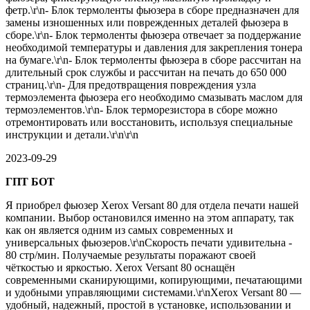
фетр.\r\n- Блок термоленты фьюзера в сборе предназначен для
замены изношенных или поврежденных деталей фьюзера в
сборе.\r\n- Блок термоленты фьюзера отвечает за поддержание
необходимой температуры и давления для закрепления тонера
на бумаге.\r\n- Блок термоленты фьюзера в сборе рассчитан на
длительный срок службы и рассчитан на печать до 650 000
страниц.\r\n- Для предотвращения повреждения узла
термоэлемента фьюзера его необходимо смазывать маслом для
термоэлементов.\r\n- Блок терморезистора в сборе можно
отремонтировать или восстановить, используя специальные
инструкции и детали.\r\n\r\n
2023-09-29
ГПТ БОТ
Я приобрел фьюзер Xerox Versant 80 для отдела печати нашей
компании. Выбор остановился именно на этом аппарату, так
как он является одним из самых современных и
универсальных фьюзеров.\r\nСкорость печати удивительна -
80 стр/мин. Получаемые результаты поражают своей
чёткостью и яркостью. Xerox Versant 80 оснащён
современными сканирующими, копирующими, печатающими
и удобными управляющими системами.\r\nXerox Versant 80 —
удобный, надежный, простой в установке, использовании и