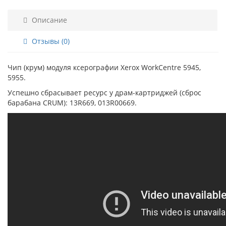
Описание
Отзывы (0)
Чип (крум) модуля ксерографии Xerox WorkCentre 5945,
5955.
Успешно сбрасывает ресурс у драм-картриджей (c
брос
барабана CRUM): 13R669, 013R00669.